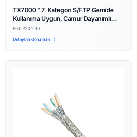
TX7000™ 7. Kategori S/FTP Gemide
Kullanıma Uygun, Çamur Dayanımlı
Bakır Kablo
Kod: P204140
Detayları Görüntüle