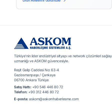
Ürün Ailelerini Görüntüle
Türkiye'nin lider endüstriyel altyapı ve network çözümleri sağlay
uzmanlığı ve ASKOM güvencesiyle.
Reşit Galip Caddesi No: 63-4
Gaziosmanpaşa / Çankaya
06700 Ankara Türkiye
Satış Hattı:
+90 546 446 80 72
Telefon:
+90 312 446 80 72
E-posta:
askom@askomhaberlesme.com