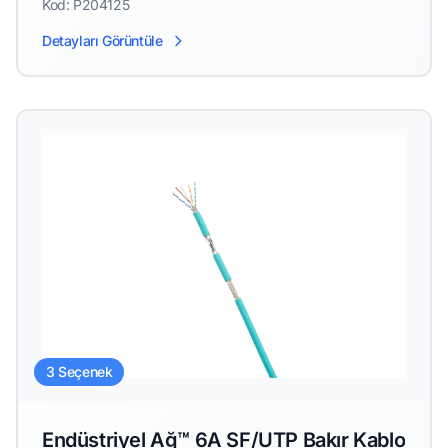
Kod: P204125
Detayları Görüntüle
3 Seçenek
Endüstriyel Ağ™ 6A SF/UTP Bakır Kablo