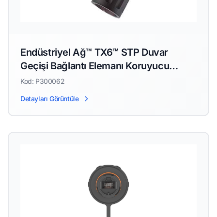
Endüstriyel Ağ™ TX6™ STP Duvar
Geçişi Bağlantı Elemanı Koruyucu
Kapaklı
Kod: P300062
Detayları Görüntüle