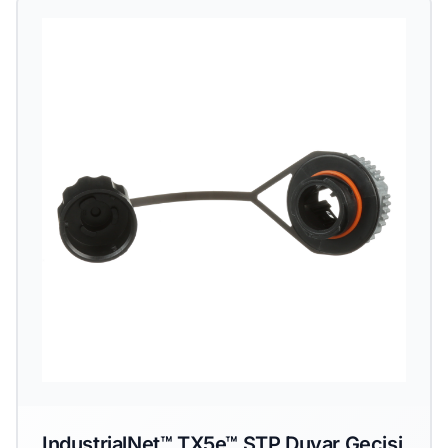
IndustrialNet™ TX5e™ STP Duvar Geçişi