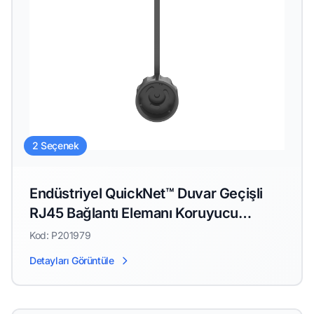
2 Seçenek
Endüstriyel QuickNet™ Duvar Geçişli
RJ45 Bağlantı Elemanı Koruyucu
Kapaklı
Kod: P201979
Detayları Görüntüle