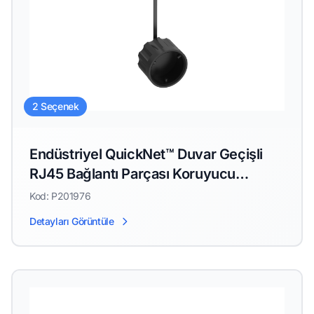
2 Seçenek
Endüstriyel QuickNet™ Duvar Geçişli
RJ45 Bağlantı Parçası Koruyucu
Kapaklı
Kod: P201976
Detayları Görüntüle