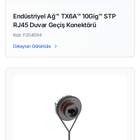
Endüstriyel Ağ™ TX6A™ 10Gig™ STP
RJ45 Duvar Geçiş Konektörü
Kod: P204094
Detayları Görüntüle