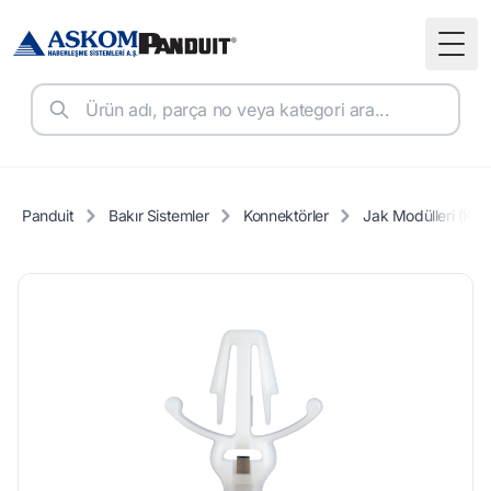
Togg
Panduit
Bakır Sistemler
Konnektörler
Jak Modülleri (Key