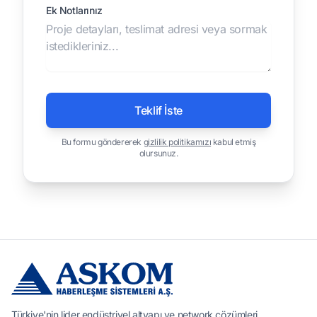
Ek Notlarınız
Teklif İste
Bu formu göndererek
gizlilik politikamızı
kabul etmiş
olursunuz.
Türkiye'nin lider endüstriyel altyapı ve network çözümleri