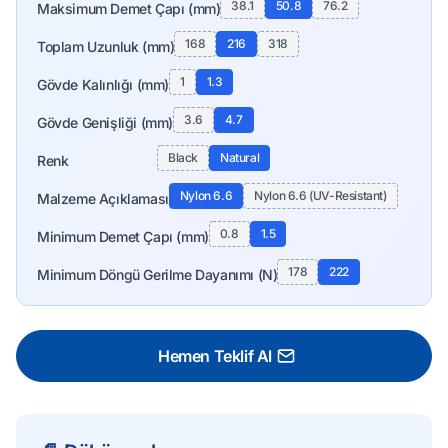
38.1
50.8
76.2
Maksimum Demet Çapı (mm)
168
216
318
Toplam Uzunluk (mm)
1
1.3
Gövde Kalınlığı (mm)
3.6
4.7
Gövde Genişliği (mm)
Black
Natural
Renk
Nylon 6.6
Nylon 6.6 (UV-Resistant)
Malzeme Açıklaması
0.8
1.5
Minimum Demet Çapı (mm)
178
222
Minimum Döngü Gerilme Dayanımı (N)
Hemen Teklif Al