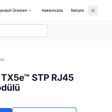
anduit Ürünleri
Hakkımızda
İletişim
ülü
 TX5e™ STP RJ45
odülü