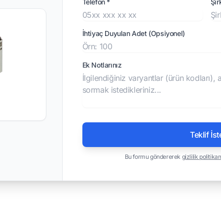
Telefon *
Şir
İhtiyaç Duyulan Adet (Opsiyonel)
Ek Notlarınız
Teklif İst
Bu formu göndererek
gizlilik politika