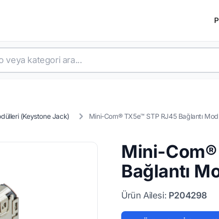
P
dülleri (Keystone Jack)
Mini-Com® TX5e™ STP RJ45 Bağlantı Mod
Mini-Com®
Bağlantı M
Ürün Ailesi:
P204298