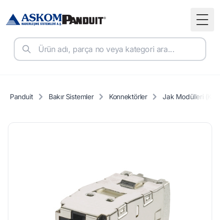
Togg
Panduit
Bakır Sistemler
Konnektörler
Jak Modülleri (Key