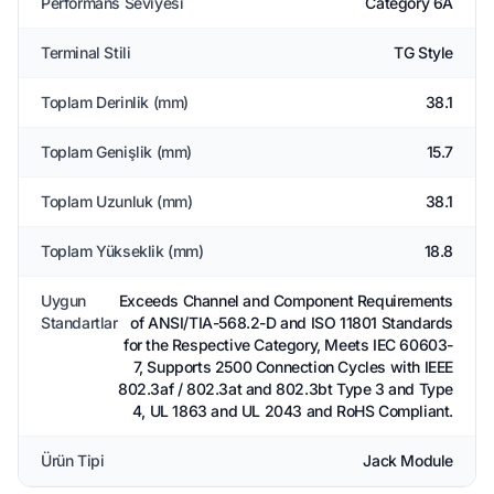
Performans Seviyesi
Category 6A
Terminal Stili
TG Style
Toplam Derinlik (mm)
38.1
Toplam Genişlik (mm)
15.7
Toplam Uzunluk (mm)
38.1
Toplam Yükseklik (mm)
18.8
Uygun
Exceeds Channel and Component Requirements
Standartlar
of ANSI/TIA-568.2-D and ISO 11801 Standards
for the Respective Category, Meets IEC 60603-
7, Supports 2500 Connection Cycles with IEEE
802.3af / 802.3at and 802.3bt Type 3 and Type
4, UL 1863 and UL 2043 and RoHS Compliant.
Ürün Tipi
Jack Module