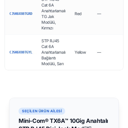
Cat 6A
Anahtarlamalı
Red
—
15
CJSK6X88TGRD
TG Jak
Modülü,
Kırmızı
STP RJ45
Cat 6A
Anahtarlamalı
Yellow
—
15
CJSK6X88TGYL
Bağlantı
Modülü, Sarı
SEÇILEN ÜRÜN AILESI
Mini-Com® TX6A™ 10Gig Anahtalı