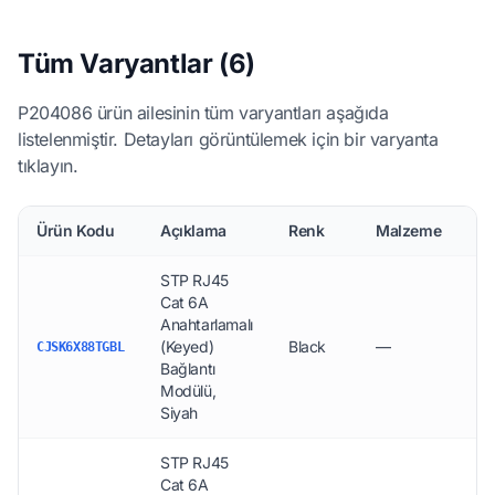
Tüm Varyantlar (6)
P204086 ürün ailesinin tüm varyantları aşağıda
listelenmiştir. Detayları görüntülemek için bir varyanta
tıklayın.
Ürün Kodu
Açıklama
Renk
Malzeme
Bo
STP RJ45
Cat 6A
Anahtarlamalı
(Keyed)
Black
—
15
CJSK6X88TGBL
Bağlantı
Modülü,
Siyah
STP RJ45
Cat 6A