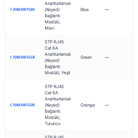
Anahtarlamalı
(Keyed)
Blue
—
15
CJSK6X88TGBU
Bağlantı
Modülü,
Mavi
STP RJ45
Cat 6A
Anahtarlamalı
Green
—
15
CJSK6X88TGGR
(Keyed)
Bağlantı
Modülü, Yeşil
STP RJ45
Cat 6A
Anahtarlamalı
(Keyed)
Orange
—
15
CJSK6X88TGOR
Bağlantı
Modülü,
Turuncu
STP RJ45