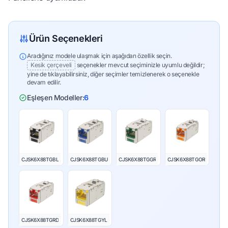
Ürün Seçenekleri
Aradığınız modele ulaşmak için aşağıdan özellik seçin.
Kesik çerçeveli
seçenekler mevcut seçiminizle uyumlu değildir;
yine de tıklayabilirsiniz, diğer seçimler temizlenerek o seçenekle
devam edilir.
Eşleşen Modeller:
6
CJSK6X88TGBL
CJSK6X88TGBU
CJSK6X88TGGR
CJSK6X88TGOR
CJSK6X88TGRD
CJSK6X88TGYL