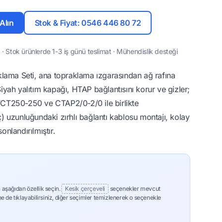
 Alın
Stok & Fiyat: 0546 446 80 72
· Stok ürünlerde 1-3 iş günü teslimat · Mühendislik desteği
lama Seti, ana topraklama ızgarasından ağ rafına
Siyah yalıtım kapağı, HTAP bağlantısını korur ve gizler;
HTCT250-250 ve CTAP2/0-2/0 ile birlikte
nç) uzunluğundaki zırhlı bağlantı kablosu montajı, kolay
onlandırılmıştır.
 aşağıdan özellik seçin.
Kesik çerçeveli
seçenekler mevcut
ne de tıklayabilirsiniz, diğer seçimler temizlenerek o seçenekle