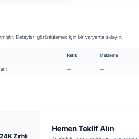
miştir. Detayları görüntülemek için bir varyanta tıklayın.
Renk
Malzeme
et 1
—
—
Hemen Teklif Alın
4K Zırhlı
Aşağıdaki formu doldurun, satış ekibimi