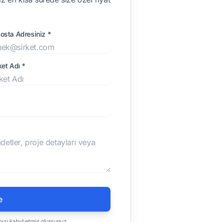
osta Adresiniz *
ket Adı *
e
mızı
kabul etmiş olursunuz.