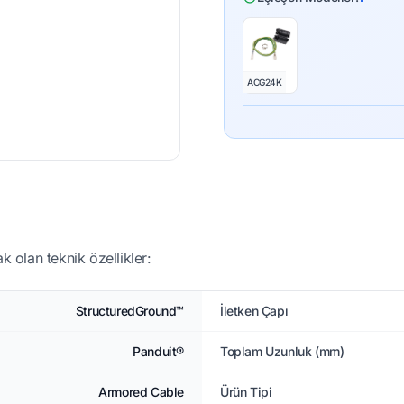
ACG24K
k olan teknik özellikler:
StructuredGround™
İletken Çapı
Panduit®
Toplam Uzunluk (mm)
Armored Cable
Ürün Tipi