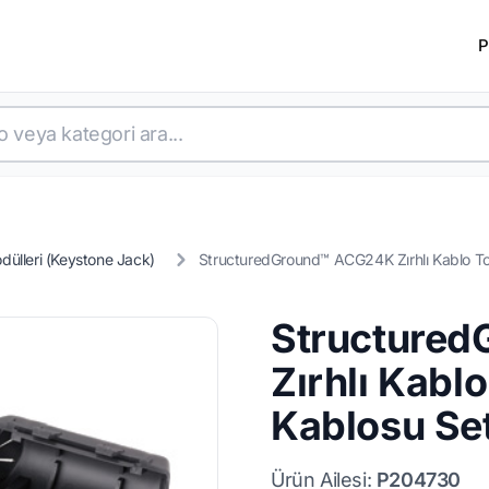
P
dülleri (Keystone Jack)
StructuredGround™ ACG24K Zırhlı Kablo T
Structure
Zırhlı Kabl
Kablosu Set
Ürün Ailesi:
P204730