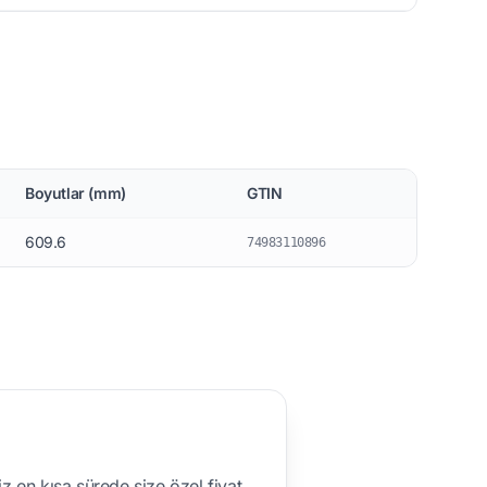
Boyutlar (mm)
GTIN
609.6
74983110896
z en kısa sürede size özel fiyat