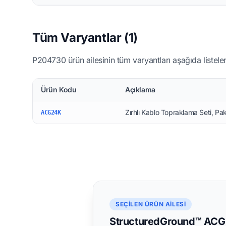
Tüm Varyantlar (1)
P204730 ürün ailesinin tüm varyantları aşağıda listelen
Ürün Kodu
Açıklama
Zırhlı Kablo Topraklama Seti, Pak
ACG24K
SEÇILEN ÜRÜN AILESI
StructuredGround™ ACG2