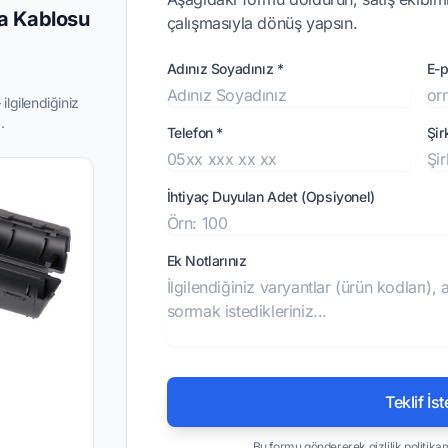
a Kablosu
çalışmasıyla dönüş yapsın.
Adınız Soyadınız *
E-p
ilgilendiğiniz
.
Telefon *
Şir
İhtiyaç Duyulan Adet (Opsiyonel)
Ek Notlarınız
Teklif İst
Bu formu göndererek
gizlilik politika