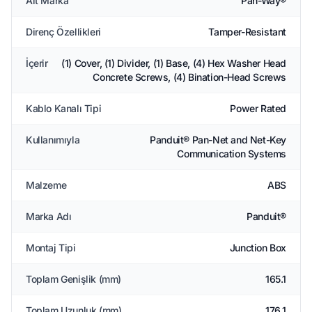
Alt Marka
Pan-Way®
Direnç Özellikleri
Tamper-Resistant
İçerir
(1) Cover, (1) Divider, (1) Base, (4) Hex Washer Head
Concrete Screws, (4) Bination-Head Screws
Kablo Kanalı Tipi
Power Rated
Kullanımıyla
Panduit® Pan-Net and Net-Key
Communication Systems
Malzeme
ABS
Marka Adı
Panduit®
Montaj Tipi
Junction Box
Toplam Genişlik (mm)
165.1
Toplam Uzunluk (mm)
176.1