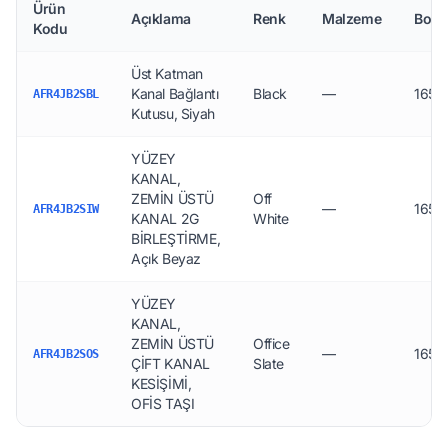
Ürün
Açıklama
Renk
Malzeme
Boyu
Kodu
Üst Katman
Kanal Bağlantı
Black
—
165.1
AFR4JB2SBL
Kutusu, Siyah
YÜZEY
KANAL,
ZEMİN ÜSTÜ
Off
—
165.1
AFR4JB2SIW
KANAL 2G
White
BİRLEŞTİRME,
Açık Beyaz
YÜZEY
KANAL,
ZEMİN ÜSTÜ
Office
—
165.1
AFR4JB2SOS
ÇİFT KANAL
Slate
KESİŞİMİ,
OFİS TAŞI