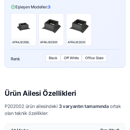
Eşleşen Modeller:
3
AFR4JB2SBL
AFR4JB2SIW
AFR4JB2SOS
Black
Off White
Office Slate
Renk
Ürün Ailesi Özellikleri
P202002 ürün ailesindeki
3 varyantın tamamında
ortak
olan teknik özellikler: