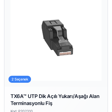
2 Seçenek
TX6A™ UTP Dik Açılı Yukarı/Aşağı Alan
Terminasyonlu Fiş
Kod: P202310