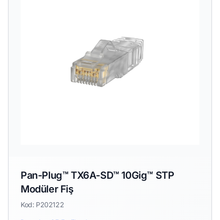
Pan-Plug™ TX6A-SD™ 10Gig™ STP
Modüler Fiş
Kod: P202122