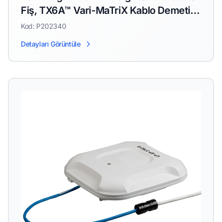
Fiş, TX6A™ Vari-MaTriX Kablo Demeti
için
Kod: P202340
Detayları Görüntüle