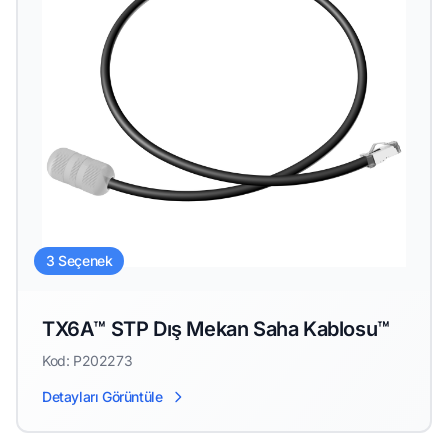
3 Seçenek
TX6A™ STP Dış Mekan Saha Kablosu™
Kod: P202273
Detayları Görüntüle