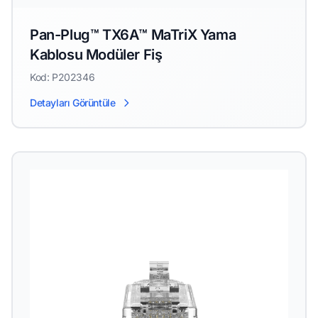
Pan-Plug™ TX6A™ MaTriX Yama
Kablosu Modüler Fiş
Kod: P202346
Detayları Görüntüle