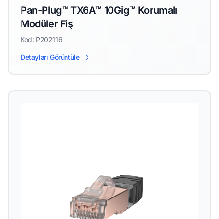
Pan-Plug™ TX6A™ 10Gig™ Korumalı
Modüler Fiş
Kod: P202116
Detayları Görüntüle