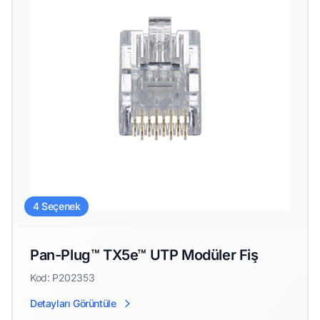
4 Seçenek
Pan-Plug™ TX5e™ UTP Modüler Fiş
Kod: P202353
Detayları Görüntüle