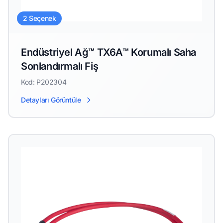
2 Seçenek
Endüstriyel Ağ™ TX6A™ Korumalı Saha
Sonlandırmalı Fiş
Kod: P202304
Detayları Görüntüle