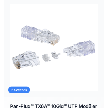
2 Seçenek
Pan-Plug™ TX6A™ 10Gig™ UTP Modüler