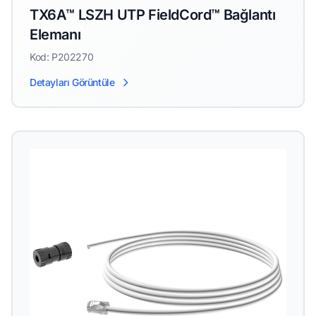
TX6A™ LSZH UTP FieldCord™ Bağlantı
Elemanı
Kod: P202270
Detayları Görüntüle