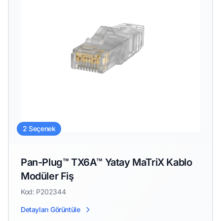
2 Seçenek
Pan-Plug™ TX6A™ Yatay MaTriX Kablo
Modüler Fiş
Kod: P202344
Detayları Görüntüle