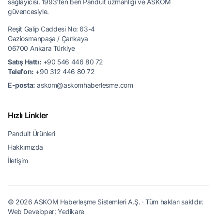
sağlayıcısı. 1993'ten beri Panduit uzmanlığı ve ASKOM
güvencesiyle.
Reşit Galip Caddesi No: 63-4
Gaziosmanpaşa / Çankaya
06700 Ankara Türkiye
Satış Hattı:
+90 546 446 80 72
Telefon:
+90 312 446 80 72
E-posta:
askom@askomhaberlesme.com
Hızlı Linkler
Panduit Ürünleri
Hakkımızda
İletişim
© 2026 ASKOM Haberleşme Sistemleri A.Ş. · Tüm hakları saklıdır.
Web Developer:
Yedikare