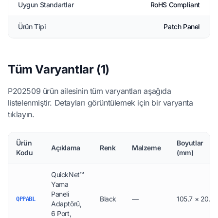
Uygun Standartlar
RoHS Compliant
Ürün Tipi
Patch Panel
Tüm Varyantlar (1)
P202509 ürün ailesinin tüm varyantları aşağıda
listelenmiştir. Detayları görüntülemek için bir varyanta
tıklayın.
Ürün
Boyutlar
Açıklama
Renk
Malzeme
Kodu
(mm)
QuickNet™
Yama
Paneli
Black
—
105.7 × 20.6
QPPABL
Adaptörü,
6 Port,