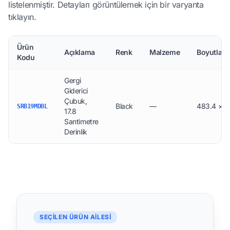
listelenmiştir. Detayları görüntülemek için bir varyanta
tıklayın.
Ürün
Açıklama
Renk
Malzeme
Boyutlar 
Kodu
Gergi
Giderici
Çubuk,
Black
—
483.4 × 12
SRB19MDBL
17.8
Santimetre
Derinlik
SEÇILEN ÜRÜN AILESI