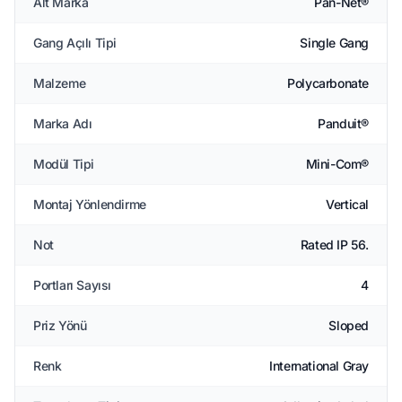
Alt Marka
Pan-Net®
Gang Açılı Tipi
Single Gang
Malzeme
Polycarbonate
Marka Adı
Panduit®
Modül Tipi
Mini-Com®
Montaj Yönlendirme
Vertical
Not
Rated IP 56.
Portları Sayısı
4
Priz Yönü
Sloped
Renk
International Gray