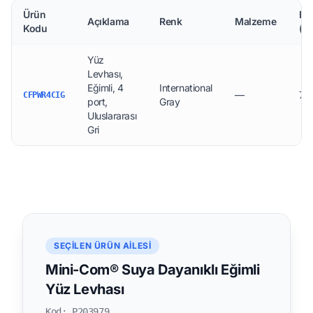
Ürün
Bo
Açıklama
Renk
Malzeme
Kodu
(m
Yüz
Levhası,
Eğimli, 4
International
—
78 
CFPWR4CIG
port,
Gray
Uluslararası
Gri
SEÇILEN ÜRÜN AILESI
Mini-Com® Suya Dayanıklı Eğimli
Yüz Levhası
Kod: P203979