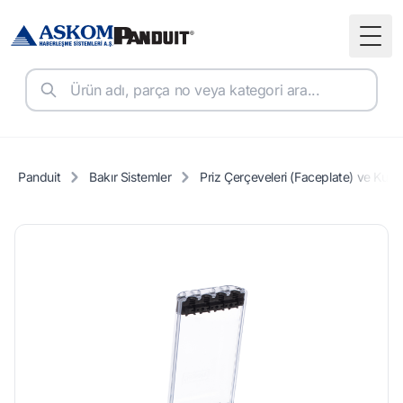
Togg
Panduit
Bakır Sistemler
Priz Çerçeveleri (Faceplate) ve Kutul