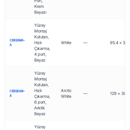
Port,
Krem
Beyazı
Yüzey
Montaj
Kutuları,
CBXQ4WH-
Hızlı
White
—
95.4 × 30 
A
Çıkarma,
4 port,
Beyaz
Yüzey
Montaj
Kutuları,
Hızlı
Arctic
CBXQ6AW-
—
129 × 30.5
A
Çıkarma,
White
6 port,
Arktik
Beyaz
Yüzey