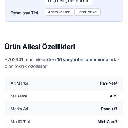
LD5/LDPH5, LD10/LDPH10
Adhesive Label
Label Pocket
Tanımlama Tipi
Ürün Ailesi Özellikleri
P202641 ürün ailesindeki
16 varyantın tamamında
ortak
olan teknik özellikler:
Alt Marka
Pan-Net®
Malzeme
ABS
Marka Adı
Panduit®
Modül Tipi
Mini-Com®