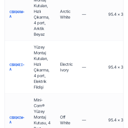
Kutuları,
Hızlı
Arctic
CBXQ4AW-
—
95.4 × 30 
A
Çıkarma,
White
4 port,
Arktik
Beyaz
Yüzey
Montaj
Kutuları,
Hızlı
Electric
CBXQ4EI-
—
95.4 × 30 
A
Çıkarma,
Ivory
4 port,
Elektrik
Fildişi
Mini-
Com®
Yüzey
Montaj
Off
CBXQ4IW-
—
95.4 × 30 
A
Kutusu, 4
White