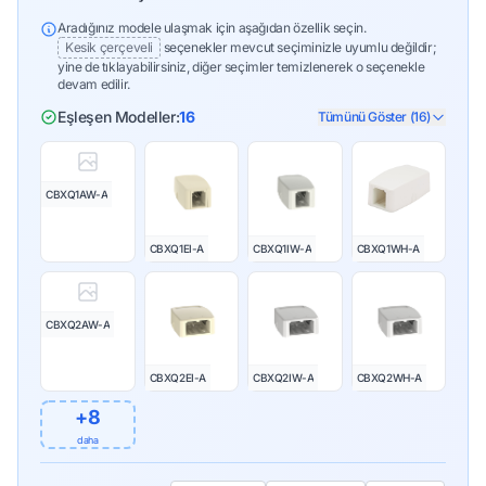
Aradığınız modele ulaşmak için aşağıdan özellik seçin.
Kesik çerçeveli
seçenekler mevcut seçiminizle uyumlu değildir;
yine de tıklayabilirsiniz, diğer seçimler temizlenerek o seçenekle
devam edilir.
Eşleşen Modeller:
16
Tümünü Göster (16)
CBXQ1AW-A
CBXQ1EI-A
CBXQ1IW-A
CBXQ1WH-A
CBXQ2AW-A
CBXQ2EI-A
CBXQ2IW-A
CBXQ2WH-A
+8
daha