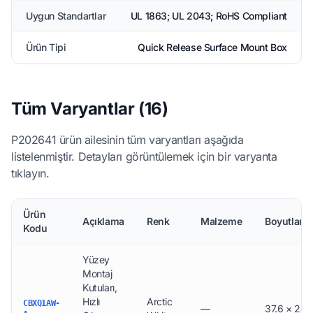
Uygun Standartlar
UL 1863; UL 2043; RoHS Compliant
Ürün Tipi
Quick Release Surface Mount Box
Tüm Varyantlar (16)
P202641 ürün ailesinin tüm varyantları aşağıda
listelenmiştir. Detayları görüntülemek için bir varyanta
tıklayın.
Ürün
Açıklama
Renk
Malzeme
Boyutlar 
Kodu
Yüzey
Montaj
Kutuları,
Hızlı
Arctic
CBXQ1AW-
—
37.6 × 24.