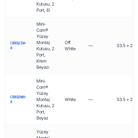
Kutusu, 2
Port, EI
Mini-
Com®
Yüzey
Montaj
Off
CBXQ2IW-
—
53.5 × 24.
A
Kutusu, 2
White
Port,
Krem
Beyazı
Mini-
Com®
Yüzey
CBXQ2WH-
Montaj
White
—
53.5 × 24.9
A
Kutusu, 2
Port,
Beyaz
Yüzey
Montaj