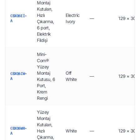
Montaj
Kutuları,
Hızlı
Electric
CBXQ6EI-
—
129 × 30.5
A
Çıkarma,
Ivory
6 port,
Elektrik
Fildişi
Mini-
Com®
Yüzey
Montaj
Off
CBXQ6IW-
—
129 × 30.5
A
Kutusu, 6
White
Port,
Krem
Rengi
Yüzey
Montaj
Kutuları,
CBXQ6WH-
Hızlı
White
—
129 × 30.5
A
Çıkarma,