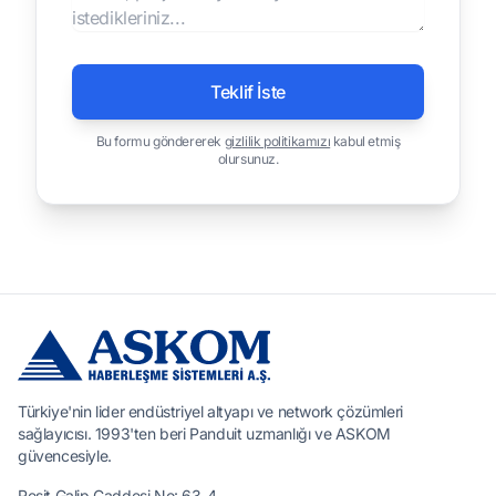
Teklif İste
Bu formu göndererek
gizlilik politikamızı
kabul etmiş
olursunuz.
Türkiye'nin lider endüstriyel altyapı ve network çözümleri
sağlayıcısı. 1993'ten beri Panduit uzmanlığı ve ASKOM
güvencesiyle.
Reşit Galip Caddesi No: 63-4