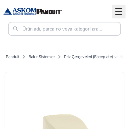
Togg
Panduit
Bakır Sistemler
Priz Çerçeveleri (Faceplate) ve Kutul