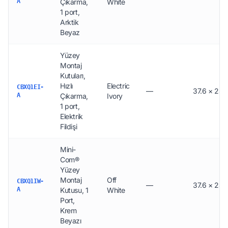
A
Çıkarma,
White
1 port,
Arktik
Beyaz
Yüzey
Montaj
Kutuları,
Hızlı
Electric
CBXQ1EI-
—
37.6 × 24.
A
Çıkarma,
Ivory
1 port,
Elektrik
Fildişi
Mini-
Com®
Yüzey
Montaj
Off
CBXQ1IW-
—
37.6 × 24.
A
Kutusu, 1
White
Port,
Krem
Beyazı