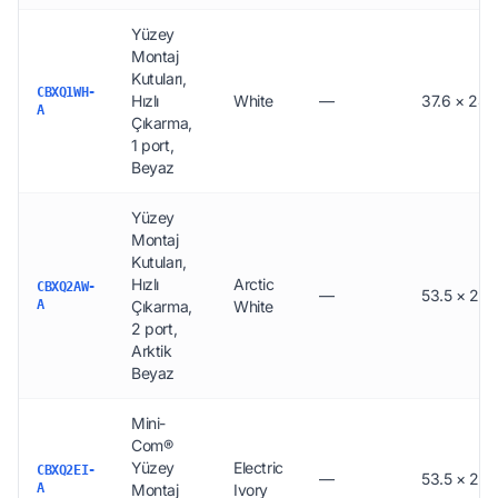
Yüzey
Montaj
Kutuları,
CBXQ1WH-
Hızlı
White
—
37.6 × 24.
A
Çıkarma,
1 port,
Beyaz
Yüzey
Montaj
Kutuları,
Hızlı
Arctic
CBXQ2AW-
—
53.5 × 24.
A
Çıkarma,
White
2 port,
Arktik
Beyaz
Mini-
Com®
Yüzey
Electric
CBXQ2EI-
—
53.5 × 24.
A
Montaj
Ivory