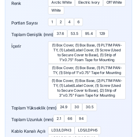
Arctic White
Electric Ivory
Off White
Renk
White
1
2
4
6
Portları Sayısı
37.6
53.5
95.4
129
Toplam Genişlik (mm)
(1) Box Cover, (1) Box Base, (1) PLT1M PAN-
İçerir
TY, (1) Label/Label Cover, (1) Screw (Used
to Secure Cover to Base), (1) Strip of
1"x0.75" Foam Tape for Mounting
(1) Box Cover, (1) Box Base, (1) PLT1M PAN-
TY, (1) Strip of 1"x0.75" Tape for Mounting
(1) Box Cover, (1) Box Base, (2) PLT1M PAN-
TY, (1) Label/Label Cover, (1) Screw (Used
to Secure Cover to Base), (2) Strip of
3"x0.75" Foam Tape for Mounting
24.9
30
30.5
Toplam Yükseklik (mm)
2.1
66
94
Toplam Uzunluk (mm)
LD3/LDPH3
LD5/LDPH5
Kablo Kanalı Açılı