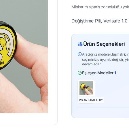
Minimum sipariş zorunluluğu yok 
Değiştirme Pili, Verisafe 1.
Ürün Seçenekleri
Aradığınız modele ulaşmak için
seçiminizle uyumlu değildir; yi
devam edilir.
Eşleşen Modeller:
1
VS-AVT-BATTERY