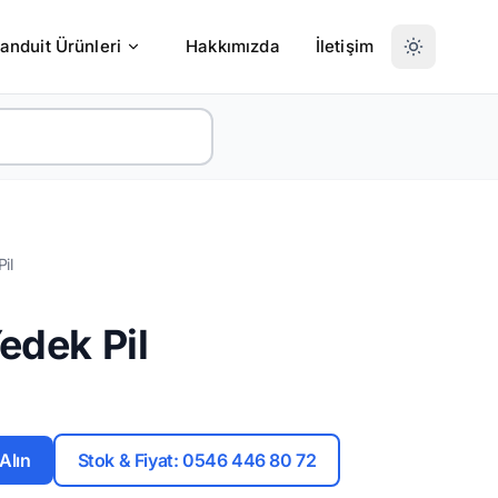
anduit Ürünleri
Hakkımızda
İletişim
il
edek Pil
 Alın
Stok & Fiyat: 0546 446 80 72