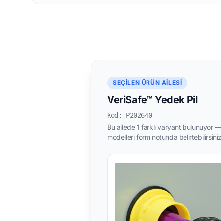
SEÇILEN ÜRÜN AILESI
VeriSafe™ Yedek Pil
Kod: P202640
Bu ailede 1 farklı varyant bulunuyor — 
modelleri form notunda belirtebilirsiniz