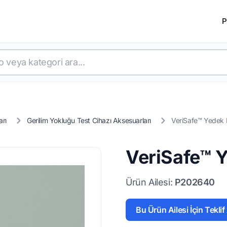
P
arı
Gerilim Yokluğu Test Cihazı Aksesuarları
VeriSafe™ Yedek P
VeriSafe™ Y
Ürün Ailesi:
P202640
Bu Ürün Ailesi İçin Teklif