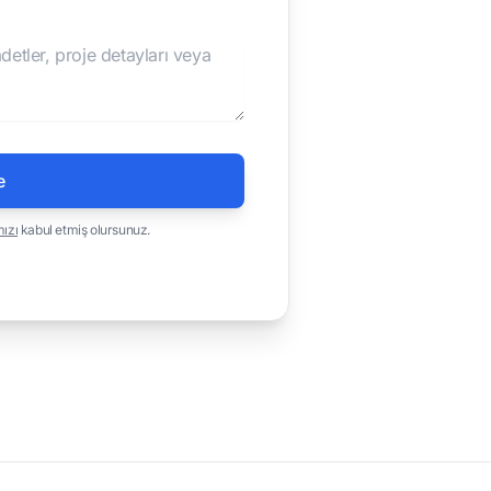
e
mızı
kabul etmiş olursunuz.