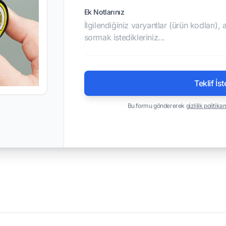
Ek Notlarınız
Teklif İst
Bu formu göndererek
gizlilik politika