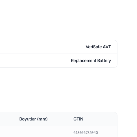
VeriSafe AVT
Replacement Battery
Boyutlar (mm)
GTIN
—
613056735040