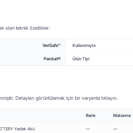
k olan teknik özellikler:
VeriSafe™
Kullanımıyla
Panduit®
Ürün Tipi
miştir. Detayları görüntülemek için bir varyanta tıklayın.
Renk
Malzeme
BATTERY Yedek Akü
—
—