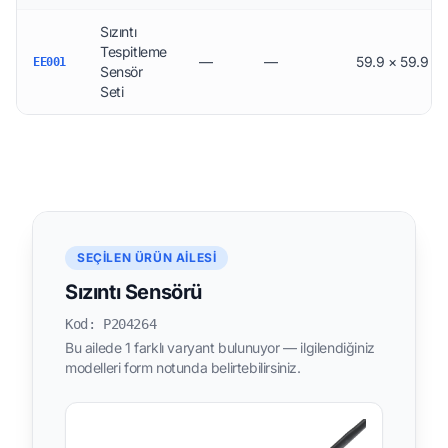
Sızıntı
Tespitleme
—
—
59.9 × 59.9 ×
EE001
Sensör
Seti
SEÇILEN ÜRÜN AILESI
Sızıntı Sensörü
Kod: P204264
Bu ailede 1 farklı varyant bulunuyor — ilgilendiğiniz
modelleri form notunda belirtebilirsiniz.