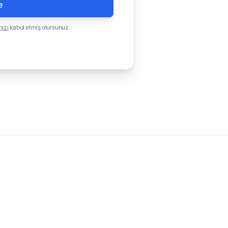
e
mızı
kabul etmiş olursunuz.