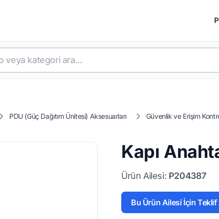
P
PDU (Güç Dağıtım Ünitesi) Aksesuarları
Güvenlik ve Erişim Kontro
Kapı Anaht
Ürün Ailesi:
P204387
Bu Ürün Ailesi İçin Teklif