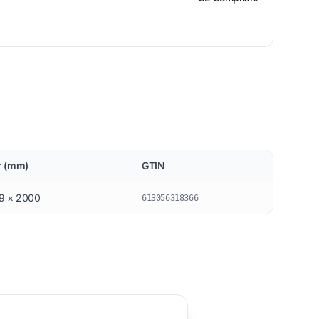
r (mm)
GTIN
19 × 2000
613056318366