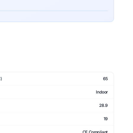
)
65
Indoor
28.9
19
CE Compliant