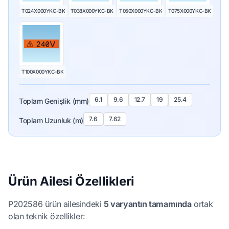
T024X000YKC-BK
T038X000YKC-BK
T050X000YKC-BK
T075X000YKC-BK
T100X000YKC-BK
6.1
9.6
12.7
19
25.4
Toplam Genişlik (mm)
7.6
7.62
Toplam Uzunluk (m)
Ürün Ailesi Özellikleri
P202586 ürün ailesindeki
5 varyantın tamamında
ortak
olan teknik özellikler: