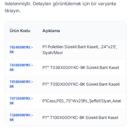
listelenmiştir. Detayları görüntülemek için bir varyanta
tıklayın.
Ürün Kodu
Açıklama
P1 Polietilen Sürekli Bant Kaseti, .24"x25',
T024X000YKC-
BK
Siyah/Mavi
T038X000YKC-
P1™ T038X000YKC-BK Sürekli Bant Kaset
BK
T050X000YKC-
P1™ T050X000YKC-BK Sürekli Bant Kaseti
BK
T075X000YKC-
P1Cass,PES,.75"Wx25ftL,Şeffaf/Siyah,Adet
BK
T100X000YKC-
P1™ T100X000YKC-BK Sürekli Bant Kaset
BK