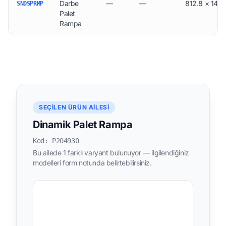
Darbe
—
—
812.8 × 146.
SNDSPRMP
Palet
Rampa
SEÇILEN ÜRÜN AILESI
Dinamik Palet Rampa
Kod: P204930
Bu ailede 1 farklı varyant bulunuyor — ilgilendiğiniz
modelleri form notunda belirtebilirsiniz.