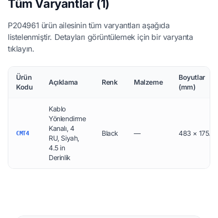
Tüm Varyantlar (1)
P204961 ürün ailesinin tüm varyantları aşağıda
listelenmiştir. Detayları görüntülemek için bir varyanta
tıklayın.
Ürün
Boyutlar
Açıklama
Renk
Malzeme
Kodu
(mm)
Kablo
Yönlendirme
Kanalı, 4
Black
—
483 × 175.7
CMT4
RU, Siyah,
4.5 in
Derinlik