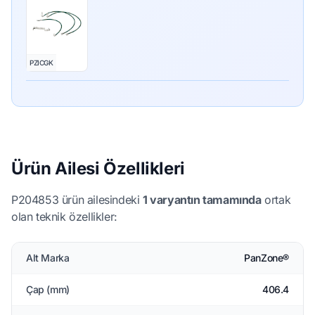
PZICGK
Ürün Ailesi Özellikleri
P204853 ürün ailesindeki
1 varyantın tamamında
ortak
olan teknik özellikler:
Alt Marka
PanZone®
Çap (mm)
406.4