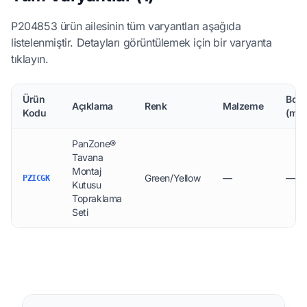
P204853 ürün ailesinin tüm varyantları aşağıda
listelenmiştir. Detayları görüntülemek için bir varyanta
tıklayın.
Ürün
Boyu
Açıklama
Renk
Malzeme
Kodu
(mm
PanZone®
Tavana
Montaj
Green/Yellow
—
—
PZICGK
Kutusu
Topraklama
Seti