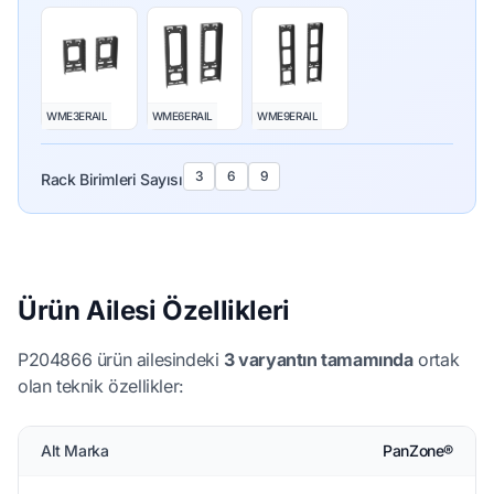
WME3ERAIL
WME6ERAIL
WME9ERAIL
3
6
9
Rack Birimleri Sayısı
Ürün Ailesi Özellikleri
P204866 ürün ailesindeki
3 varyantın tamamında
ortak
olan teknik özellikler:
Alt Marka
PanZone®