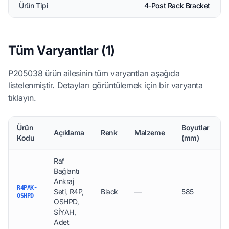
Ürün Tipi
4-Post Rack Bracket
Tüm Varyantlar (1)
P205038 ürün ailesinin tüm varyantları aşağıda
listelenmiştir. Detayları görüntülemek için bir varyanta
tıklayın.
Ürün
Boyutlar
Açıklama
Renk
Malzeme
Kodu
(mm)
Raf
Bağlantı
Ankraj
R4PAK-
Seti, R4P,
Black
—
585
OSHPD
OSHPD,
SİYAH,
Adet