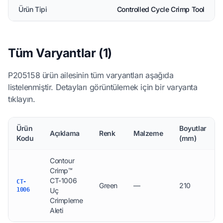
Ürün Tipi
Controlled Cycle Crimp Tool
Tüm Varyantlar (1)
P205158 ürün ailesinin tüm varyantları aşağıda
listelenmiştir. Detayları görüntülemek için bir varyanta
tıklayın.
Ürün
Boyutlar
Açıklama
Renk
Malzeme
Kodu
(mm)
Contour
Crimp™
CT-1006
CT-
Green
—
210
1006
Uç
Crimpleme
Aleti