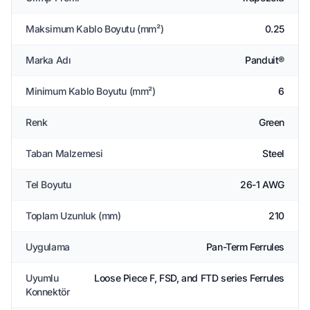
Maksimum Kablo Boyutu (mm²)
0.25
Marka Adı
Panduit®
Minimum Kablo Boyutu (mm²)
6
Renk
Green
Taban Malzemesi
Steel
Tel Boyutu
26-1 AWG
Toplam Uzunluk (mm)
210
Uygulama
Pan-Term Ferrules
Uyumlu
Loose Piece F, FSD, and FTD series Ferrules
Konnektör