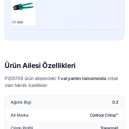
CT-1006
Ürün Ailesi Özellikleri
P205158 ürün ailesindeki
1 varyantın tamamında
ortak
olan teknik özellikler:
Ağırlık (Kg)
0.3
Alt Marka
Contour Crimp™
Crimp Profili
Trapezoid