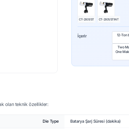
CT-2931/ST
CT-2931/STINT
12-Ton 
İçerir
Two Mak
One Maki
k olan teknik özellikler:
Die Type
Batarya Şarj Süresi (dakika)