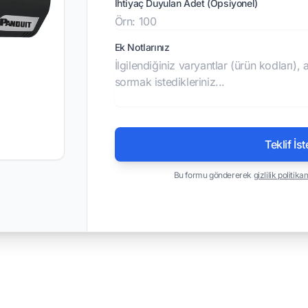
İhtiyaç Duyulan Adet (Opsiyonel)
Ek Notlarınız
Teklif İst
Bu formu göndererek
gizlilik politika