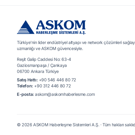
Türkiye'nin lider endüstriyel altyapı ve network çözümleri sağlay
uzmanlığı ve ASKOM güvencesiyle.
Reşit Galip Caddesi No: 63-4
Gaziosmanpaşa / Çankaya
06700 Ankara Türkiye
Satış Hattı:
+90 546 446 80 72
Telefon:
+90 312 446 80 72
E-posta:
askom@askomhaberlesme.com
© 2026 ASKOM Haberleşme Sistemleri A.Ş. · Tüm hakları saklıdı