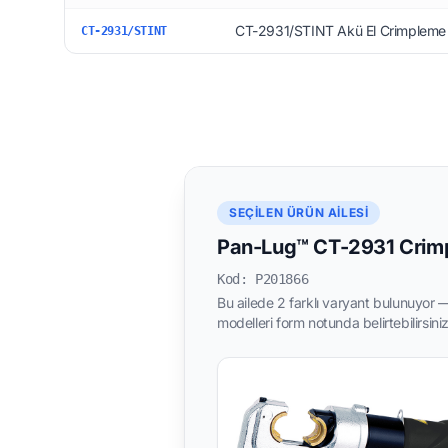
CT-2931/STINT Akü El Crimpleme 
CT-2931/STINT
SEÇILEN ÜRÜN AILESI
Pan-Lug™ CT-2931 Crimp
Kod: P201866
Bu ailede 2 farklı varyant bulunuyor — 
modelleri form notunda belirtebilirsiniz