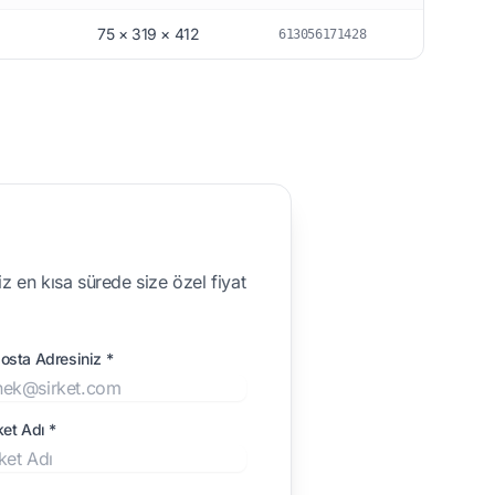
75 × 319 × 412
613056171428
z en kısa sürede size özel fiyat
osta Adresiniz *
ket Adı *