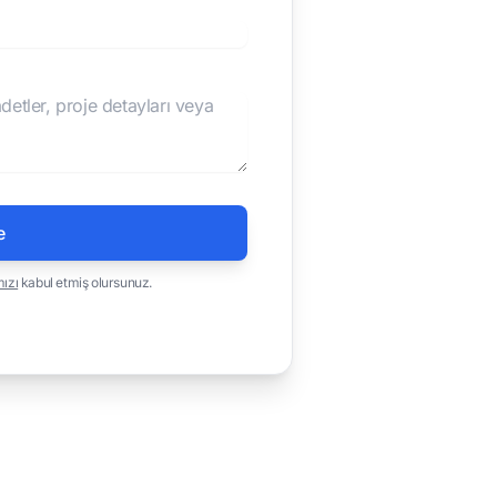
e
mızı
kabul etmiş olursunuz.