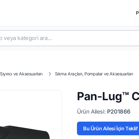
P
Sıyırıcı ve Aksesuarları
Sıkma Araçları, Pompalar ve Aksesuarları
Pan-Lug™ C
Ürün Ailesi:
P201866
Bu Ürün Ailesi İçin Teklif