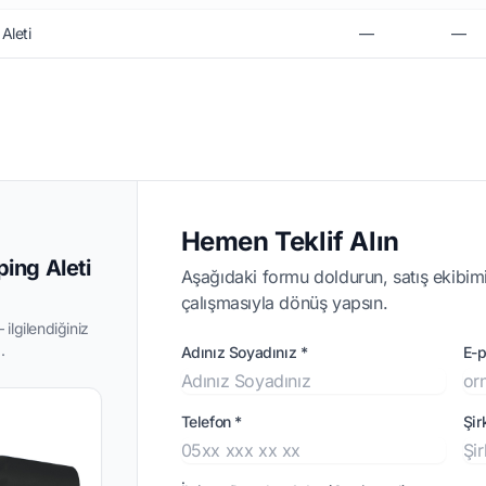
Aleti
—
—
Hemen Teklif Alın
ing Aleti
Aşağıdaki formu doldurun, satış ekibimi
çalışmasıyla dönüş yapsın.
ilgilendiğiniz
.
Adınız Soyadınız *
E-p
Telefon *
Şir