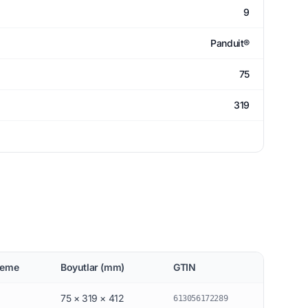
9
Panduit®
75
319
zeme
Boyutlar (mm)
GTIN
75 × 319 × 412
613056172289