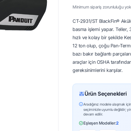
Minimum sipariş zorunluluğu yok 
CT-2931/ST BlackFin® Akül
basma işlemi yapar. Teller, 
hızlı ve kolay bir şekilde Ke
12 ton olup, çoğu Pan-Term® 
bazı bakır bağlantı parçaların
araçlar için OSHA tarafından
gereksinimlerini karşılar.
Ürün Seçenekleri
Aradığınız modele ulaşmak için
seçiminizle uyumlu değildir; yi
devam edilir.
Eşleşen Modeller:
2