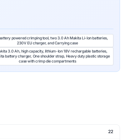
battery powered crimping tool, two 3.0 Ah Makita Li-Ion batteries,
230V EU charger, and Carrying case
ita 3.0 Ah, high capacity, lithium-Ion 18V rechargable batteries,
ta battery charger, One shoulder strap, Heavy duty plastic storage
case with crimp die compartments
22