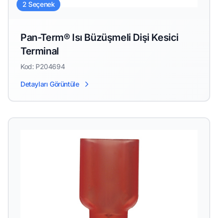
2 Seçenek
Pan-Term® Isı Büzüşmeli Dişi Kesici
Terminal
Kod: P204694
Detayları Görüntüle