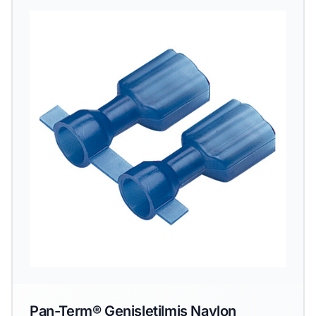
Pan-Term® Genişletilmiş Naylon