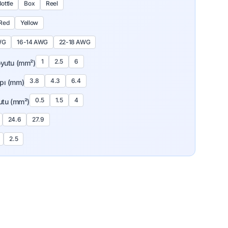
ottle
Box
Reel
Red
Yellow
WG
16-14 AWG
22-18 AWG
1
2.5
6
oyutu (mm²)
3.8
4.3
6.4
pı (mm)
0.5
1.5
4
utu (mm²)
24.6
27.9
2.5