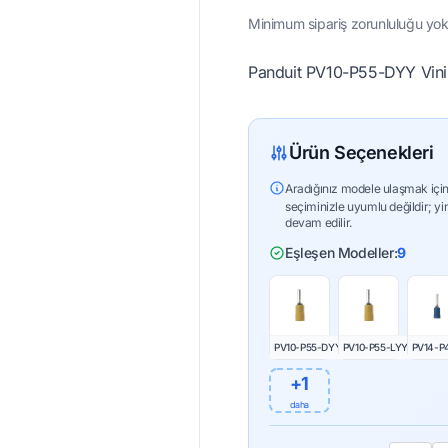
Minimum sipariş zorunluluğu yok 
Panduit PV10-P55-DYY Vinil 
Ürün Seçenekleri
Aradığınız modele ulaşmak için
seçiminizle uyumlu değildir; yi
devam edilir.
Eşleşen Modeller:
9
PV10-P55-DYY
PV10-P55-LYY
PV14-P
+1
daha