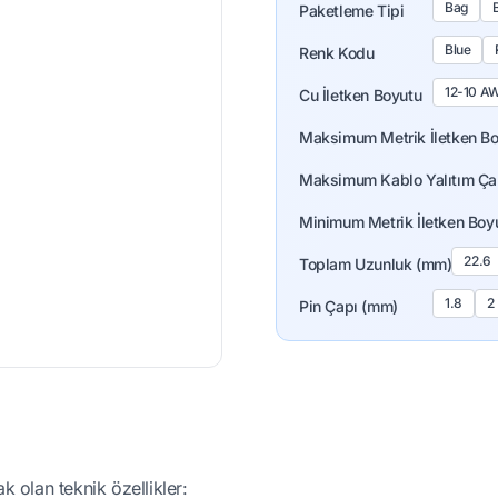
Bag
B
Paketleme Tipi
Blue
Renk Kodu
12-10 A
Cu İletken Boyutu
Maksimum Metrik İletken B
Maksimum Kablo Yalıtım Ça
Minimum Metrik İletken Boy
22.6
Toplam Uzunluk (mm)
1.8
2
Pin Çapı (mm)
k olan teknik özellikler: