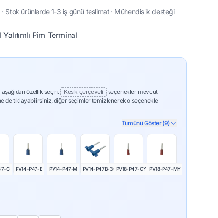
· Stok ürünlerde 1-3 iş günü teslimat · Mühendislik desteği
Yalıtımlı Pim Terminal
 aşağıdan özellik seçin.
Kesik çerçeveli
seçenekler mevcut
ne de tıklayabilirsiniz, diğer seçimler temizlenerek o seçenekle
Tümünü Göster (9)
47-C
PV14-P47-E
PV14-P47-M
PV14-P47B-3K
PV18-P47-CY
PV18-P47-MY