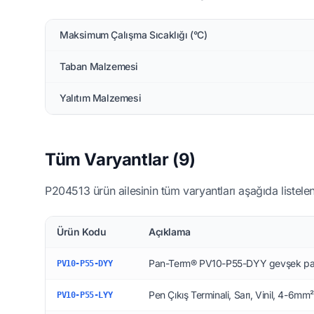
Maksimum Çalışma Sıcaklığı (°C)
Taban Malzemesi
Yalıtım Malzemesi
Tüm Varyantlar (9)
P204513 ürün ailesinin tüm varyantları aşağıda listelen
Ürün Kodu
Açıklama
Pan-Term® PV10-P55-DYY gevşek par
PV10-P55-DYY
Pen Çıkış Terminali, Sarı, Vinil, 4-6m
PV10-P55-LYY