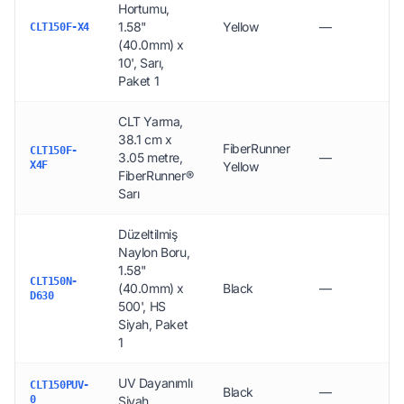
Hortumu,
1.58"
Yellow
—
CLT150F-X4
(40.0mm) x
10', Sarı,
Paket 1
CLT Yarma,
38.1 cm x
FiberRunner
CLT150F-
3.05 metre,
—
X4F
Yellow
FiberRunner®
Sarı
Düzeltilmiş
Naylon Boru,
1.58"
CLT150N-
(40.0mm) x
Black
—
D630
500', HS
Siyah, Paket
1
UV Dayanımlı
CLT150PUV-
Black
—
0
Siyah