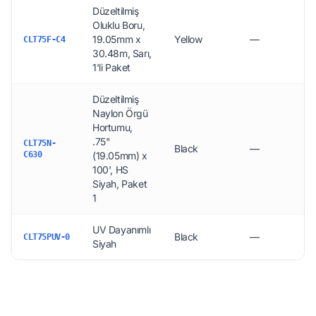
Düzeltilmiş
Oluklu Boru,
19.05mm x
Yellow
—
CLT75F-C4
30.48m, Sarı,
1'li Paket
Düzeltilmiş
Naylon Örgü
Hortumu,
.75"
CLT75N-
Black
—
C630
(19.05mm) x
100', HS
Siyah, Paket
1
UV Dayanımlı
Black
—
CLT75PUV-0
Siyah