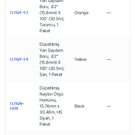
Yarı Saydam
Boru, .62"
(15.8mm) X
Orange
—
CLT62F-C3
100' (30.5m),
Turuncu, 1
Paket
Düzeltilmiş
Yarı Saydam
Boru, .62"
Yellow
—
CLT62F-C4
(15.8mm) X
100' (30.5m),
Sarı, 1 Paket
Düzeltilmiş
Naylon Örgü
Hortumu,
CLT62N-
15.74mm x
Black
—
C630
30.48m, HS
Siyah, 1
Paket