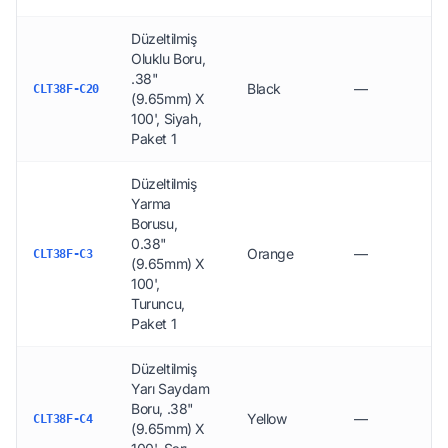
Düzeltilmiş
Oluklu Boru,
.38"
Black
—
CLT38F-C20
(9.65mm) X
100', Siyah,
Paket 1
Düzeltilmiş
Yarma
Borusu,
0.38"
Orange
—
CLT38F-C3
(9.65mm) X
100',
Turuncu,
Paket 1
Düzeltilmiş
Yarı Saydam
Boru, .38"
Yellow
—
CLT38F-C4
(9.65mm) X