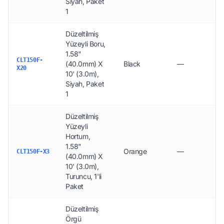
Siyah, Paket
1
Düzeltilmiş
Yüzeyli Boru,
1.58"
CLT150F-
(40.0mm) X
Black
—
X20
10' (3.0m),
Siyah, Paket
1
Düzeltilmiş
Yüzeyli
Hortum,
1.58"
Orange
—
CLT150F-X3
(40.0mm) X
10' (3.0m),
Turuncu, 1'li
Paket
Düzeltilmiş
Örgü