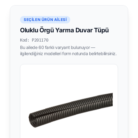
SEÇILEN ÜRÜN AILESI
Oluklu Örgü Yarma Duvar Tüpü
Kod: P201170
Bu ailede 60 farklı varyant bulunuyor —
ilgilendiğiniz modelleri form notunda belirtebilirsiniz.