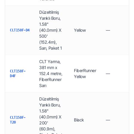
Düzeltilmiş
Yarıklı Boru,
1.58"
(40.0mm) X
Yellow
—
CLT150F-D4
500'
(152.4m),
Sarı, Paket 1
CLT Yarma,
381 mm x
FiberRunner
CLT150F-
152.4 metre,
—
D4F
Yellow
FiberRunner
Sarı
Düzeltilmiş
Yarıklı Boru,
1.58"
(40.0mm) X
CLT150F-
Black
—
T20
200'
(60.9m),