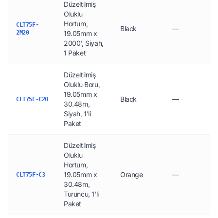
Düzeltilmiş
Oluklu
Hortum,
CLT75F-
Black
—
2M20
19.05mm x
2000', Siyah,
1 Paket
Düzeltilmiş
Oluklu Boru,
19.05mm x
Black
—
CLT75F-C20
30.48m,
Siyah, 1'li
Paket
Düzeltilmiş
Oluklu
Hortum,
19.05mm x
Orange
—
CLT75F-C3
30.48m,
Turuncu, 1'li
Paket