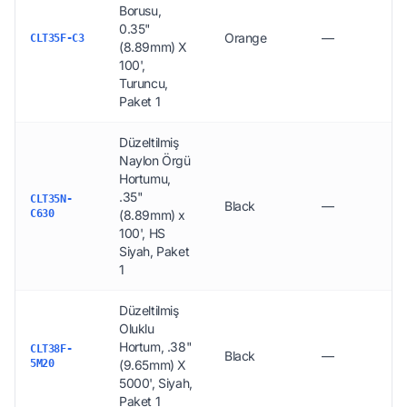
Borusu,
0.35"
Orange
—
CLT35F-C3
(8.89mm) X
100',
Turuncu,
Paket 1
Düzeltilmiş
Naylon Örgü
Hortumu,
.35"
CLT35N-
Black
—
C630
(8.89mm) x
100', HS
Siyah, Paket
1
Düzeltilmiş
Oluklu
Hortum, .38"
CLT38F-
Black
—
5M20
(9.65mm) X
5000', Siyah,
Paket 1