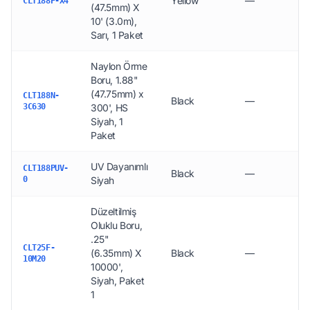
Yellow
—
CLT188F-X4
(47.5mm) X
10' (3.0m),
Sarı, 1 Paket
Naylon Örme
Boru, 1.88"
(47.75mm) x
CLT188N-
Black
—
3C630
300', HS
Siyah, 1
Paket
UV Dayanımlı
CLT188PUV-
Black
—
0
Siyah
Düzeltilmiş
Oluklu Boru,
.25"
CLT25F-
(6.35mm) X
Black
—
10M20
10000',
Siyah, Paket
1