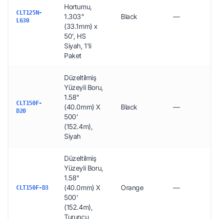
Hortumu,
CLT125N-
1.303"
Black
—
L630
(33.1mm) x
50', HS
Siyah, 1'li
Paket
Düzeltilmiş
Yüzeyli Boru,
1.58"
CLT150F-
(40.0mm) X
Black
—
D20
500'
(152.4m),
Siyah
Düzeltilmiş
Yüzeyli Boru,
1.58"
(40.0mm) X
Orange
—
CLT150F-D3
500'
(152.4m),
Turuncu