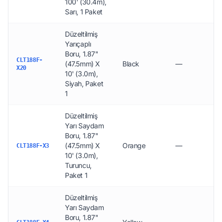
100' (30.4m),
Sarı, 1 Paket
Düzeltilmiş
Yarıçaplı
Boru, 1.87"
CLT188F-
(47.5mm) X
Black
—
X20
10' (3.0m),
Siyah, Paket
1
Düzeltilmiş
Yarı Saydam
Boru, 1.87"
(47.5mm) X
Orange
—
CLT188F-X3
10' (3.0m),
Turuncu,
Paket 1
Düzeltilmiş
Yarı Saydam
Boru, 1.87"