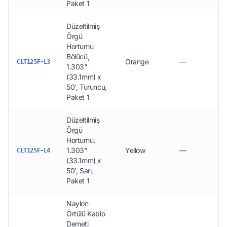
Paket 1
Düzeltilmiş
Örgü
Hortumu
Bölücü,
Orange
—
CLT125F-L3
1.303"
(33.1mm) x
50', Turuncu,
Paket 1
Düzeltilmiş
Örgü
Hortumu,
1.303"
Yellow
—
CLT125F-L4
(33.1mm) x
50', Sarı,
Paket 1
Naylon
Örtülü Kablo
Demeti