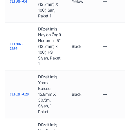
Yellow
—
CLT50F-C4
(12.7mm) X
100', Sarı,
Paket 1
Düzeltilmiş
Naylon Örgü
Hortumu, .5"
CLT50N-
(12.7mm) x
Black
—
C630
100', HS
Siyah, Paket
1
Düzeltilmiş
Yarma
Borusu,
15.8mm X
Black
—
CLT62F-C20
30.5m,
Siyah, 1
Paket
Düzeltilmiş