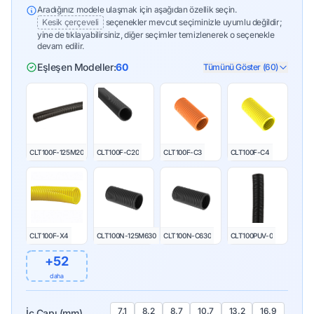
Aradığınız modele ulaşmak için aşağıdan özellik seçin.
Kesik çerçeveli
seçenekler mevcut seçiminizle uyumlu değildir;
yine de tıklayabilirsiniz, diğer seçimler temizlenerek o seçenekle
devam edilir.
Eşleşen Modeller:
60
Tümünü Göster (60)
CLT100F-125M20
CLT100F-C20
CLT100F-C3
CLT100F-C4
CLT100F-X4
CLT100N-125M630
CLT100N-C630
CLT100PUV-0
+52
daha
7.1
8.2
8.7
10.7
13.2
16.9
İç Çapı (mm)