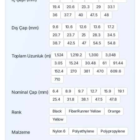
19.4
20.6
23.3
29
33.1
36
37.7
40
47.5
48
9.6
10.6
12.6
13.6
17.2
Dış Çap (mm)
20.7
23.7
25
28.3
34.5
38.7
42.5
47
54.5
54.8
1,524
1,219.2
1,300
3,048
Toplam Uzunluk (m)
3.05
15.24
30.48
61
91.44
152.4
270
381
470
609.6
710
6.4
8.9
9.7
12.7
15.9
19.1
Nominal Çap (mm)
25.4
31.8
38.1
47.5
47.8
Black
FiberRunner Yellow
Orange
Renk
Yellow
Nylon 6
Polyethylene
Polypropylene
Malzeme