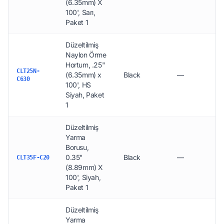
(6.35mm) X
100', Sarı,
Paket 1
Düzeltilmiş
Naylon Örme
Hortum, .25"
CLT25N-
(6.35mm) x
Black
—
C630
100', HS
Siyah, Paket
1
Düzeltilmiş
Yarma
Borusu,
0.35"
Black
—
CLT35F-C20
(8.89mm) X
100', Siyah,
Paket 1
Düzeltilmiş
Yarma