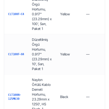
Örgü
Hortumu,
0.917"
Yellow
—
CLT100F-C4
(23.29mm) x
100', Sarı,
Paket 1
Düzeltilmiş
Örgü
Hortumu,
0.917"
Yellow
—
CLT100F-X4
(23.29mm) x
10', Sarı,
Paket 1
Naylon
Örtülü Kablo
Demeti
Hortumu,
CLT100N-
Black
—
125M630
23.29mm x
1250', HS
Siyah, 1