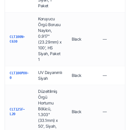
Paket
Koruyucu
Örgü Borusu
Naylon,
0.917"
CLT100N-
Black
—
C630
(23.29mm) x
100', HS
Siyah, Paket
1
UV Dayanımlı
CLT100PUV-
Black
—
0
Siyah
Düzeltilmiş
Örgü
Hortumu
Bölücü,
CLT125F-
Black
—
L20
1.303"
(33.1mm) x
50', Siyah,