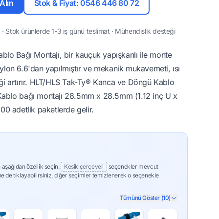
 Alın
Stok & Fiyat: 0546 446 80 72
· Stok ürünlerde 1-3 iş günü teslimat · Mühendislik desteği
lo Bağı Montajı, bir kauçuk yapışkanlı ile monte
aylon 6.6'dan yapılmıştır ve mekanik mukavemeti, ısı
liği artırır. HLT/HLS Tak-Ty® Kanca ve Döngü Kablo
lır. Kablo bağı montajı 28.5mm x 28.5mm (1.12 inç U x
100 adetlik paketlerde gelir.
 aşağıdan özellik seçin.
Kesik çerçeveli
seçenekler mevcut
ne de tıklayabilirsiniz, diğer seçimler temizlenerek o seçenekle
Tümünü Göster (10)