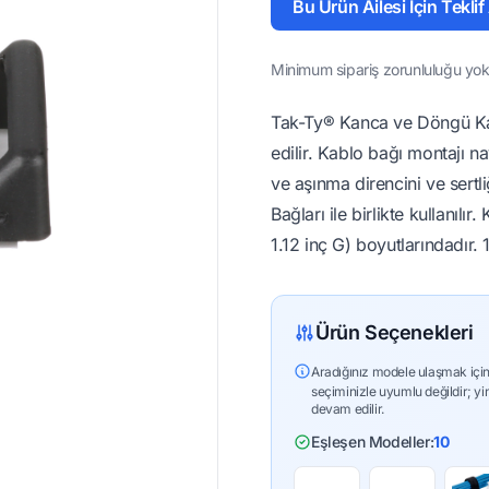
Bu Ürün Ailesi İçin Teklif
Minimum sipariş zorunluluğu yok 
Tak-Ty® Kanca ve Döngü Kab
edilir. Kablo bağı montajı n
ve aşınma direncini ve sert
Bağları ile birlikte kullanı
1.12 inç G) boyutlarındadır. 
Ürün Seçenekleri
Aradığınız modele ulaşmak için
seçiminizle uyumlu değildir; yi
devam edilir.
Eşleşen Modeller:
10