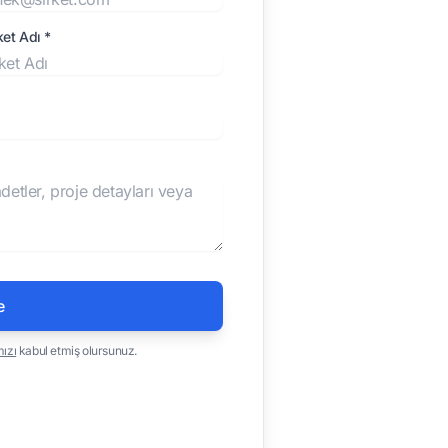
ket Adı *
e
mızı
kabul etmiş olursunuz.