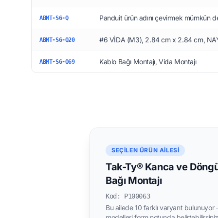
Panduit ürün adını çevirmek mümkün değ
ABMT-S6-Q
#6 VİDA (M3), 2.84 cm x 2.84 cm, N
ABMT-S6-Q20
Kablo Bağı Montajı, Vida Montajı
ABMT-S6-Q69
SEÇILEN ÜRÜN AILESI
Tak-Ty® Kanca ve Döngü
Bağı Montajı
Kod: P100063
Bu ailede 10 farklı varyant bulunuyor —
modelleri form notunda belirtebilirsiniz