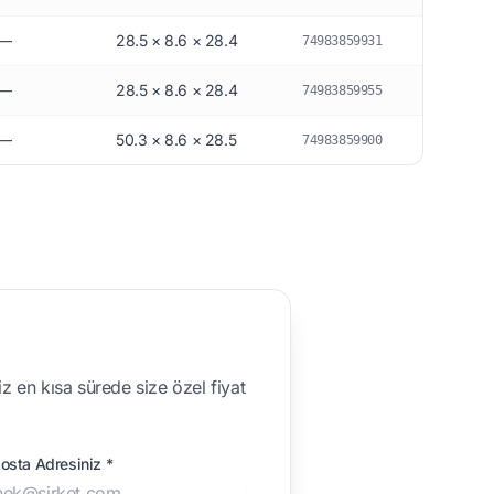
—
28.5 × 8.6 × 28.4
74983859931
—
28.5 × 8.6 × 28.4
74983859955
—
50.3 × 8.6 × 28.5
74983859900
z en kısa sürede size özel fiyat
osta Adresiniz *