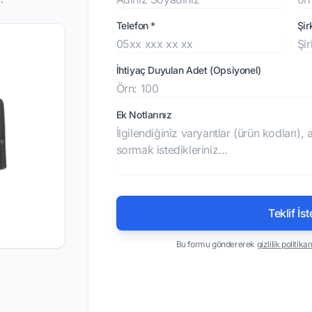
Telefon *
Şir
İhtiyaç Duyulan Adet (Opsiyonel)
Ek Notlarınız
Teklif İst
Bu formu göndererek
gizlilik politika