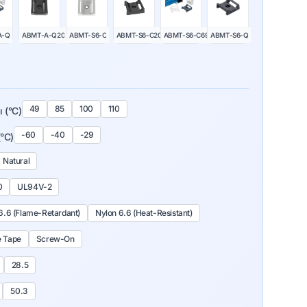
A-Q
ABMT-A-Q20
ABMT-S6-C
ABMT-S6-C20
ABMT-S6-C69
ABMT-S6-Q
49
85
100
110
 (°C)
-60
-40
-29
(°C)
Natural
0
UL94V-2
6.6 (Flame-Retardant)
Nylon 6.6 (Heat-Resistant)
e Tape
Screw-On
28.5
50.3