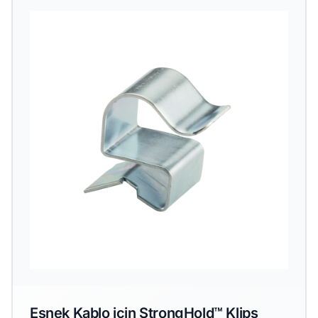
Esnek Kablo için StrongHold™ Klips