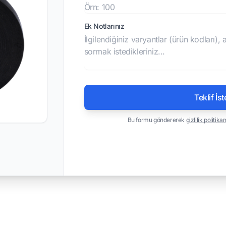
Ek Notlarınız
Teklif İst
Bu formu göndererek
gizlilik politika