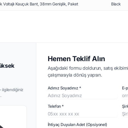
k Voltajlı Kauçuk Bant, 38mm Genişlik, Paket
Black
Hemen Teklif Alın
Yüksek
Aşağıdaki formu doldurun, satış ekibimi
çalışmasıyla dönüş yapsın.
Adınız Soyadınız *
E-p
ilgilendiğiniz
.
Telefon *
Şir
İhtiyaç Duyulan Adet (Opsiyonel)