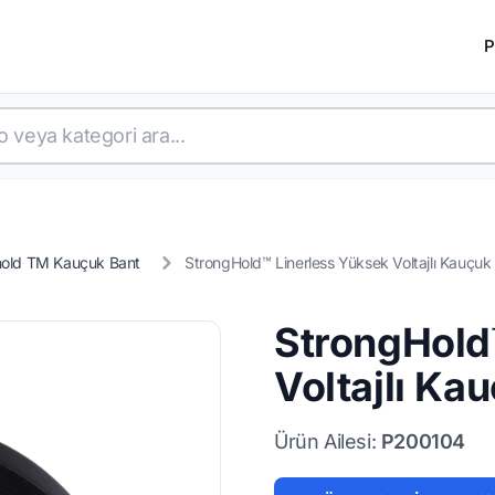
P
hold TM Kauçuk Bant
StrongHold™ Linerless Yüksek Voltajlı Kauçuk
StrongHold
Voltajlı Ka
Ürün Ailesi:
P200104