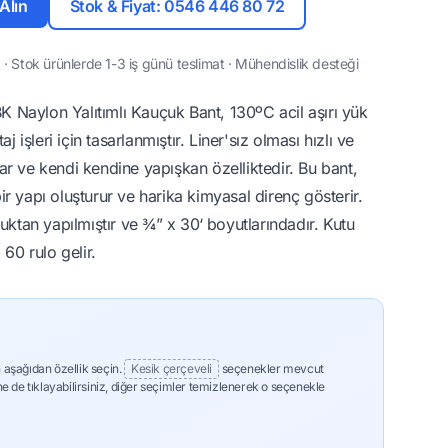
 Alın
Stok & Fiyat: 0546 446 80 72
· Stok ürünlerde 1-3 iş günü teslimat · Mühendislik desteği
Naylon Yalıtımlı Kauçuk Bant, 130ºC acil aşırı yük
j işleri için tasarlanmıştır. Liner'sız olması hızlı ve
r ve kendi kendine yapışkan özelliktedir. Bu bant,
 yapı oluşturur ve harika kimyasal direnç gösterir.
uktan yapılmıştır ve ¾” x 30‘ boyutlarındadır. Kutu
60 rulo gelir.
 aşağıdan özellik seçin.
Kesik çerçeveli
seçenekler mevcut
ne de tıklayabilirsiniz, diğer seçimler temizlenerek o seçenekle