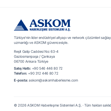
Türkiye'nin lider endüstriyel altyapı ve network çözümleri sağlay
uzmanlığı ve ASKOM güvencesiyle.
Reşit Galip Caddesi No: 63-4
Gaziosmanpaşa / Çankaya
06700 Ankara Türkiye
Satış Hattı:
+90 546 446 80 72
Telefon:
+90 312 446 80 72
E-posta:
askom@askomhaberlesme.com
© 2026 ASKOM Haberleşme Sistemleri A.Ş. · Tüm hakları saklıdı