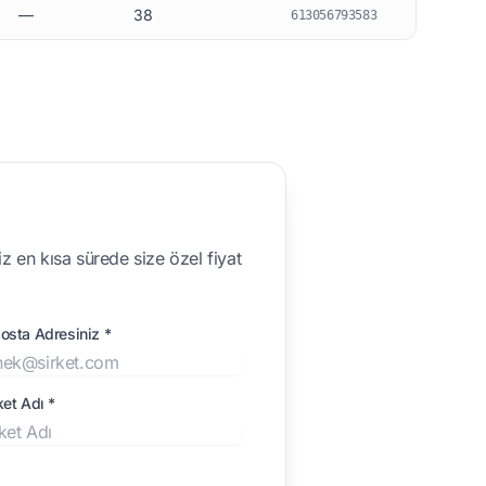
—
38
613056793583
z en kısa sürede size özel fiyat
osta Adresiniz *
ket Adı *