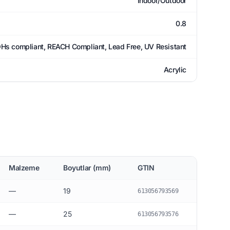
Indoor/Outdoor
0.8
Hs compliant, REACH Compliant, Lead Free, UV Resistant
Acrylic
Malzeme
Boyutlar (mm)
GTIN
—
19
613056793569
—
25
613056793576