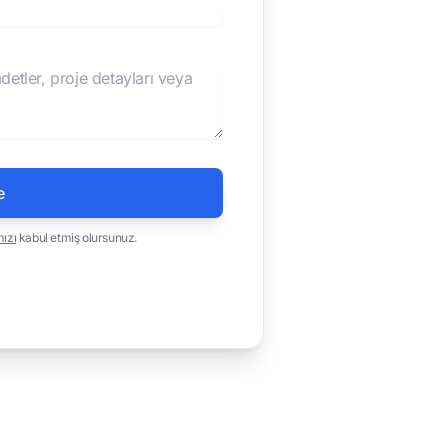
e
mızı
kabul etmiş olursunuz.