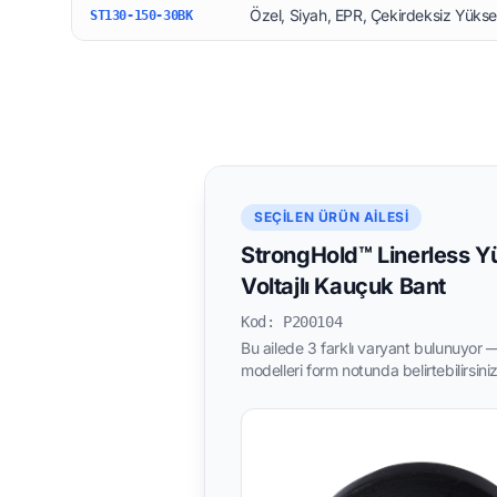
Özel, Siyah, EPR, Çekirdeksiz Yükse
ST130-150-30BK
SEÇILEN ÜRÜN AILESI
StrongHold™ Linerless 
Voltajlı Kauçuk Bant
Kod: P200104
Bu ailede 3 farklı varyant bulunuyor — 
modelleri form notunda belirtebilirsiniz