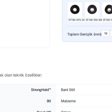
ST130-075-30BK
ST130-100-30BK
ST130-
19
Toplam Genişlik (mm)
k olan teknik özellikler:
StrongHold™
Bant Stili
90
Malzeme