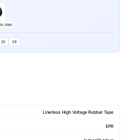
150-30BK
25
38
Linerless High Voltage Rubber Tape
EPR