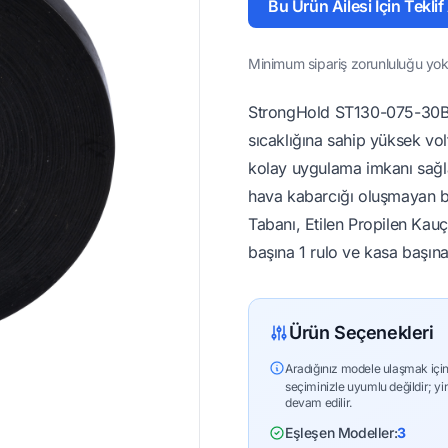
Bu Ürün Ailesi İçin Teklif
Minimum sipariş zorunluluğu yok 
StrongHold ST130-075-30BK 
sıcaklığına sahip yüksek volta
kolay uygulama imkanı sağla
hava kabarcığı oluşmayan bir
Tabanı, Etilen Propilen Kauç
başına 1 rulo ve kasa başına 
Ürün Seçenekleri
Aradığınız modele ulaşmak için
seçiminizle uyumlu değildir; yi
devam edilir.
Eşleşen Modeller:
3