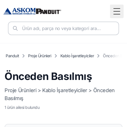
Togg
Panduit
Proje Ürünleri
Kablo İşaretleyiciler
Önceden Bası
Önceden Basılmış
Proje Ürünleri > Kablo İşaretleyiciler > Önceden
Basılmış
1 ürün ailesi bulundu