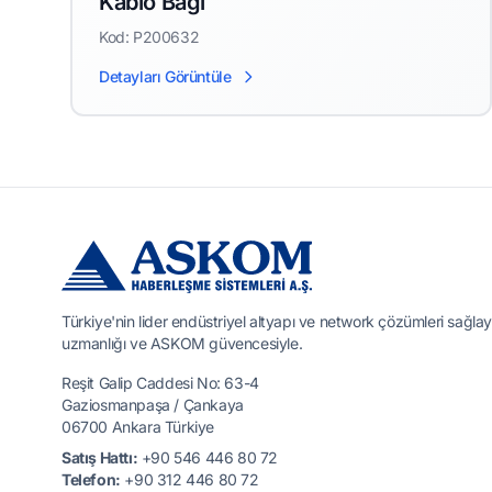
Kablo Bağı
Kod: P200632
Detayları Görüntüle
Türkiye'nin lider endüstriyel altyapı ve network çözümleri sağlay
uzmanlığı ve ASKOM güvencesiyle.
Reşit Galip Caddesi No: 63-4
Gaziosmanpaşa / Çankaya
06700 Ankara Türkiye
Satış Hattı:
+90 546 446 80 72
Telefon:
+90 312 446 80 72