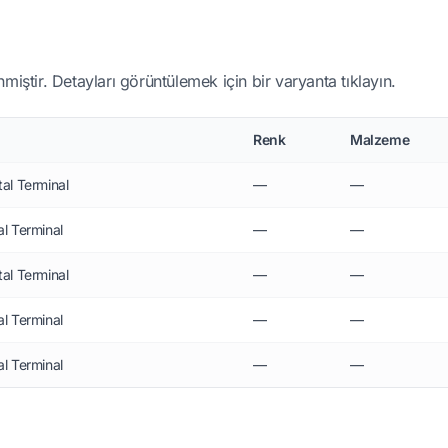
miştir. Detayları görüntülemek için bir varyanta tıklayın.
Renk
Malzeme
l Terminal
—
—
l Terminal
—
—
l Terminal
—
—
l Terminal
—
—
l Terminal
—
—