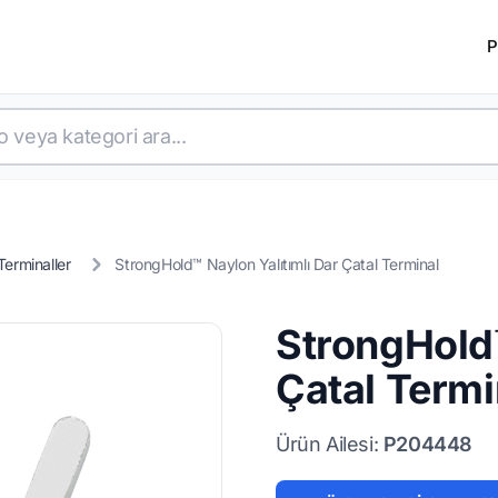
P
Terminaller
StrongHold™ Naylon Yalıtımlı Dar Çatal Terminal
StrongHold™
Çatal Termi
Ürün Ailesi:
P204448