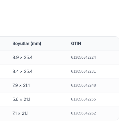
Boyutlar (mm)
GTIN
8.9 × 25.4
613056342224
8.4 × 25.4
613056342231
7.9 × 21.1
613056342248
5.6 × 21.1
613056342255
7.1 × 21.1
613056342262