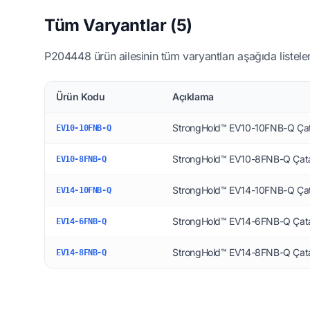
Tüm Varyantlar (5)
P204448 ürün ailesinin tüm varyantları aşağıda listelen
Ürün Kodu
Açıklama
StrongHold™ EV10-10FNB-Q Çata
EV10-10FNB-Q
StrongHold™ EV10-8FNB-Q Çata
EV10-8FNB-Q
StrongHold™ EV14-10FNB-Q Çata
EV14-10FNB-Q
StrongHold™ EV14-6FNB-Q Çata
EV14-6FNB-Q
StrongHold™ EV14-8FNB-Q Çata
EV14-8FNB-Q