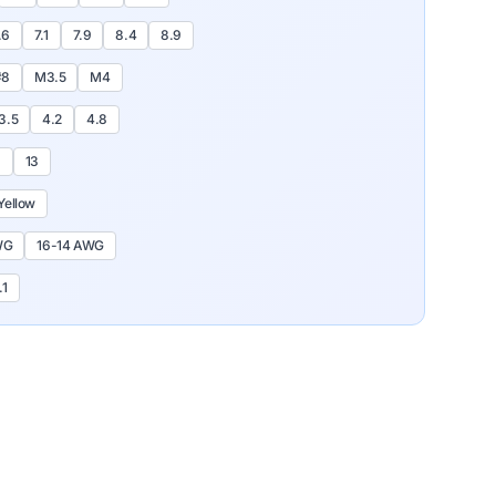
.6
7.1
7.9
8.4
8.9
#8
M3.5
M4
3.5
4.2
4.8
9
13
Yellow
WG
16-14 AWG
.1