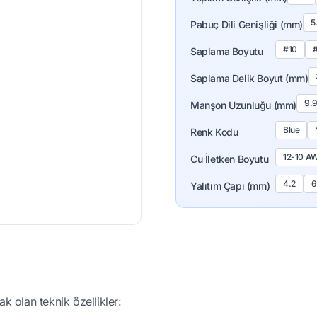
5
Pabuç Dili Genişliği (mm)
#10
Saplama Boyutu
Saplama Delik Boyut (mm)
9.
Manşon Uzunluğu (mm)
Blue
Renk Kodu
12-10 A
Cu İletken Boyutu
4.2
6
Yalıtım Çapı (mm)
ak olan teknik özellikler: