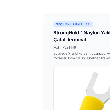
SEÇILEN ÜRÜN AILESI
StrongHold™ Naylon Yalıt
Çatal Terminal
Kod: P204448
Bu ailede 5 farklı varyant bulunuyor — 
modelleri form notunda belirtebilirsiniz