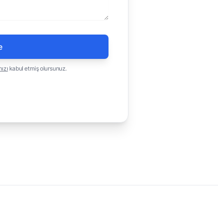
e
mızı
kabul etmiş olursunuz.