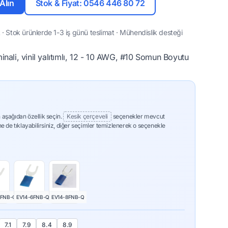
 Alın
Stok & Fiyat: 0546 446 80 72
· Stok ürünlerde 1-3 iş günü teslimat · Mühendislik desteği
nali, vinil yalıtımlı, 12 - 10 AWG, #10 Somun Boyutu
 aşağıdan özellik seçin.
Kesik çerçeveli
seçenekler mevcut
ne de tıklayabilirsiniz, diğer seçimler temizlenerek o seçenekle
0FNB-Q
EV14-6FNB-Q
EV14-8FNB-Q
7.1
7.9
8.4
8.9