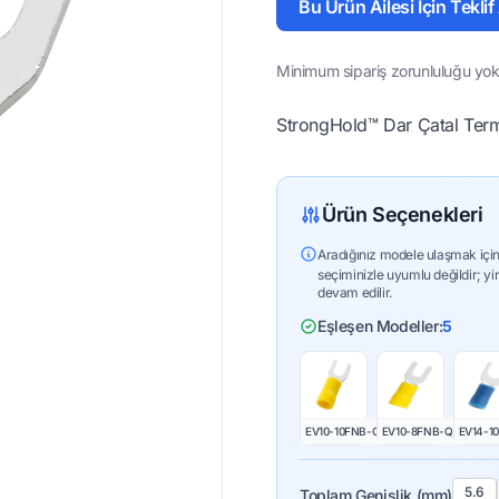
Bu Ürün Ailesi İçin Teklif
Minimum sipariş zorunluluğu yok 
StrongHold™ Dar Çatal Termi
Ürün Seçenekleri
Aradığınız modele ulaşmak için
seçiminizle uyumlu değildir; yi
devam edilir.
Eşleşen Modeller:
5
EV10-10FNB-Q
EV10-8FNB-Q
EV14-1
5.6
Toplam Genişlik (mm)