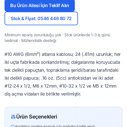
Bu Ürün Ailesi İçin Teklif Alın
Stok & Fiyat: 0546 446 80 72
Minimum sipariş zorunluluğu yok · Stok ürünlerde 1-3 iş günü
teslimat · Mühendislik desteği
#10 AWG (6mm²) atlama kablosu; 24 (.61m) uzunluk; her
iki uçta fabrikada sonlandırılmış; dalgalanma koruyucuda
tek delikli papuçtan, topraklama şeridi/barası tarafındaki
iki delikli papuca; .16 oz. (5cc) antioksidan ve iki adet
#12-24 x 1/2, M6 x 12mm, #10-32 x 1/2 ve M5 x 12mm
diş açma vidaları ile birlikte verilmiştir.
Ürün Seçenekleri
Aradığınız modele ulaşmak için aşağıdan özellik seçin.