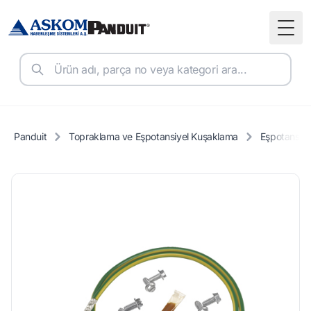
Togg
Panduit
Topraklama ve Eşpotansiyel Kuşaklama
Eşpotansiye