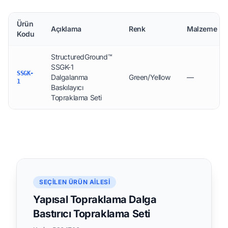
Ürün
Açıklama
Renk
Malzeme
Kodu
StructuredGround™
SSGK-1
SSGK-
Dalgalanma
Green/Yellow
—
1
Baskılayıcı
Topraklama Seti
SEÇILEN ÜRÜN AILESI
Yapısal Topraklama Dalga
Bastırıcı Topraklama Seti