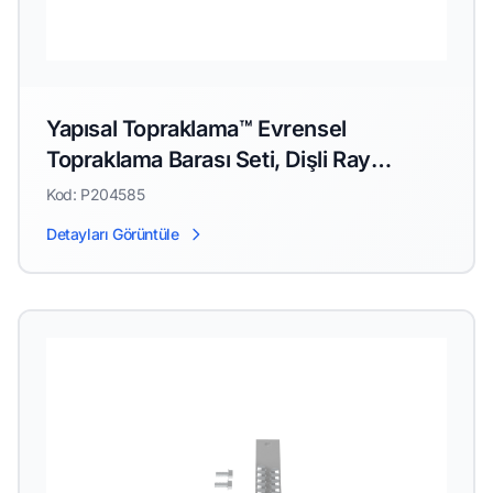
Yapısal Topraklama™ Evrensel
Topraklama Barası Seti, Dişli Ray
Bağlantı Elemanları için
Kod: P204585
Detayları Görüntüle