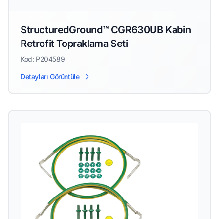
StructuredGround™ CGR630UB Kabin
Retrofit Topraklama Seti
Kod: P204589
Detayları Görüntüle