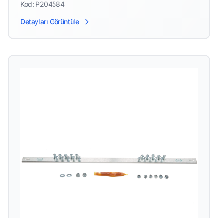
Elemanları için
Kod: P204584
Detayları Görüntüle