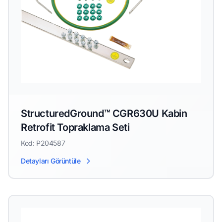
StructuredGround™ CGR630U Kabin
Retrofit Topraklama Seti
Kod: P204587
Detayları Görüntüle