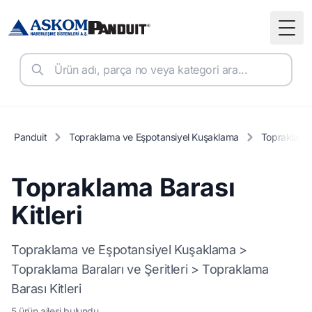
Togg
Panduit
Topraklama ve Eşpotansiyel Kuşaklama
Topraklama B
Topraklama Barası
Kitleri
Topraklama ve Eşpotansiyel Kuşaklama >
Topraklama Baraları ve Şeritleri > Topraklama
Barası Kitleri
5 ürün ailesi bulundu