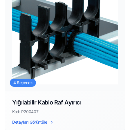
4 Seçenek
Yığılabilir Kablo Raf Ayırıcı
Kod: P200407
Detayları Görüntüle