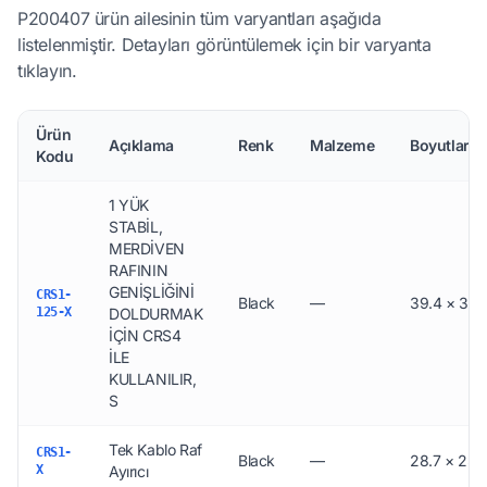
P200407 ürün ailesinin tüm varyantları aşağıda
listelenmiştir. Detayları görüntülemek için bir varyanta
tıklayın.
Ürün
Açıklama
Renk
Malzeme
Boyutlar 
Kodu
1 YÜK
STABİL,
MERDİVEN
RAFININ
GENİŞLİĞİNİ
CRS1-
Black
—
39.4 × 36.
125-X
DOLDURMAK
İÇİN CRS4
İLE
KULLANILIR,
S
Tek Kablo Raf
CRS1-
Black
—
28.7 × 25.
X
Ayırıcı