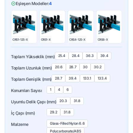
Eşleşen Modeller:
4
CRS1-125-X
CRS1-X
CRS4-125-X
CRS6-X
25.4
28.4
36.3
39.4
Toplam Yükseklik (mm)
20.6
28.7
30
30.2
Toplam Uzunluk (mm)
28.7
39.4
133.1
133.4
Toplam Genişlik (mm)
1
4
6
Konumları Sayısı
20.3
31.8
Uyumlu Delik Çapı (mm)
29.2
31.8
İç Çapı (mm)
Glass-Filled Nylon 6.6
Malzeme
Polycarbonate/ABS