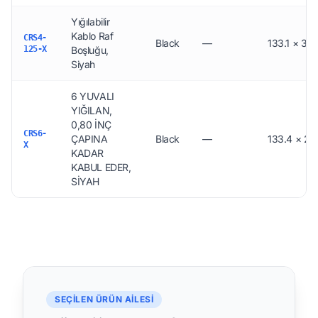
Yığılabilir
Kablo Raf
CRS4-
Black
—
133.1 × 39.
125-X
Boşluğu,
Siyah
6 YUVALI
YIĞILAN,
0,80 İNÇ
CRS6-
ÇAPINA
Black
—
133.4 × 28
X
KADAR
KABUL EDER,
SİYAH
SEÇILEN ÜRÜN AILESI